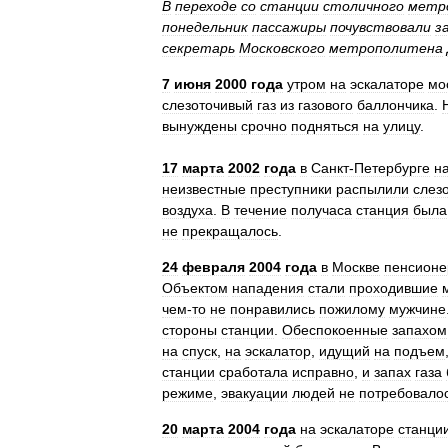
В
переходе
со
станции
столичного
метр
понедельник
пассажиры
почувствовали
з
секретарь
Московского
метрополитена
7
июня
2000
года
утром
на
эскалаторе
мо
слезоточивый
газ
из
газового
баллончика
.
вынуждены
срочно
подняться
на
улицу
.
17
марта
2002
года
в
Санкт‑Петербурге
н
неизвестные
преступники
распылили
слез
воздуха
.
В
течение
получаса
станция
была
не
прекращалось
.
24
февраля
2004
года
в
Москве
пенсионе
Объектом
нападения
стали
проходившие
чем‑то
не
понравились
пожилому
мужчине
стороны
станции
.
Обеспокоенные
запахом
на
спуск
,
на
эскалатор
,
идущий
на
подъем
станции
сработала
исправно
,
и
запах
газа
режиме
,
эвакуации
людей
не
потребовало
20
марта
2004
года
на
эскалаторе
станци