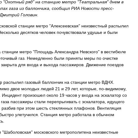
о
"
Охотный
ряд
"
на
станцию
метро
"
Театральная
"
днем
в
апах
газа
из
баллончика
,
сообщил
РИА
Новости
пресс
-
Дмитрий
Головин
.
сковской
станции
метро
"
Алексеевская
"
неизвестный
распылил
Несколько
десятков
человек
почувствовали
удушье
и
были
а
станции
метро
"
Площадь
Александра
Невского
"
в
вестибюле
оточивый
газ
.
Немедленно
были
приняты
меры
по
очистке
закрыта
для
входа
и
выхода
пассажиров
.
Движение
поездов
р
распылил
газовый
баллончик
на
станции
метро
ВДНХ
.
мимо
двое
молодых
людей
21
и
29
лет
,
которые
,
по‑видимому
,
.
Инцидент
произошел
около
19
часов
у
входа
на
эскалатор
со
газа
пассажиры
стали
перепрыгивать
с
эскалатора
,
идущего
,
разбив
при
этом
шесть
стеклянных
плафонов
.
Вентиляция
быстро
улетучился
.
Станция
метро
работала
в
обычном
сь
.
и
"
Шаболовская
"
московского
метрополитена
неизвестные