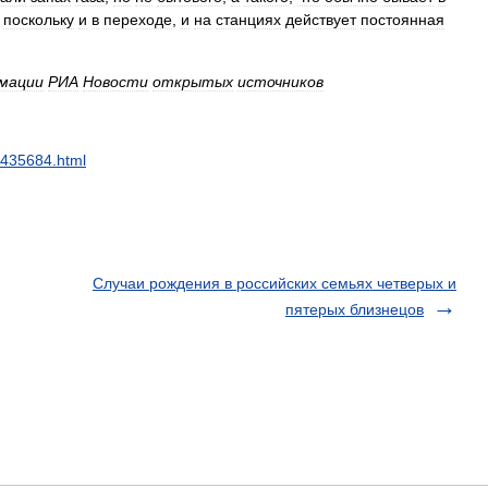
,
поскольку
и
в
переходе
,
и
на
станциях
действует
постоянная
мации
РИА
Новости
открытых
источников
3435684
.
html
Случаи рождения в российских семьях четверых и
пятерых близнецов