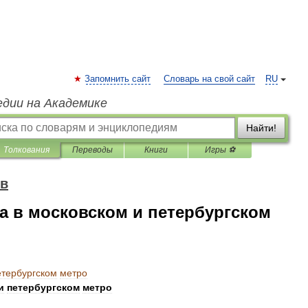
Запомнить сайт
Словарь на свой сайт
RU
едии на Академике
Найти!
Толкования
Переводы
Книги
Игры ⚽
ов
а в московском и петербургском
етербургском
метро
и
петербургском
метро