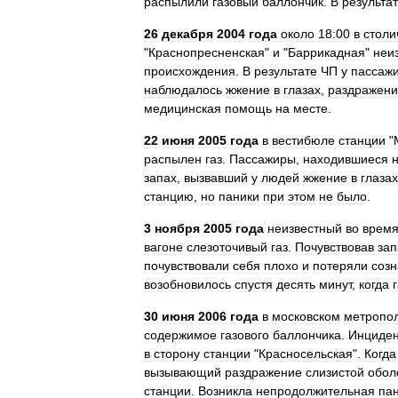
распылили
газовый
баллончик
.
В
результа
26
декабря
2004
года
около
18:00
в
столи
"
Краснопресненская
"
и
"
Баррикадная
"
неи
происхождения
.
В
результате
ЧП
у
пассаж
наблюдалось
жжение
в
глазах
,
раздражен
медицинская
помощь
на
месте
.
22
июня
2005
года
в
вестибюле
станции
"
распылен
газ
.
Пассажиры
,
находившиеся
запах
,
вызвавший
у
людей
жжение
в
глазах
станцию
,
но
паники
при
этом
не
было
.
3
ноября
2005
года
неизвестный
во
врем
вагоне
слезоточивый
газ
.
Почувствовав
зап
почувствовали
себя
плохо
и
потеряли
соз
возобновилось
спустя
десять
минут
,
когда
30
июня
2006
года
в
московском
метропо
содержимое
газового
баллончика
.
Инциден
в
сторону
станции
"
Красносельская
".
Когда
вызывающий
раздражение
слизистой
обол
станции
.
Возникла
непродолжительная
па