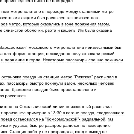
те
происшедшего
никто
не
пострадал
.
чном
метрополитене
в
переходе
между
станциями
метро
звестными
лицами
был
распылен
газ
неизвестного
иров
метро
,
которые
оказались
в
зоне
поражения
газом
,
ие
слизистой
оболочки
,
рвота
и
кашель
.
Им
была
оказана
Марксистская
"
московского
метрополитена
неизвестными
был
на
платформе
станции
,
неожиданно
почувствовали
резкий
и
першение
в
горле
.
Некоторые
пассажиры
спешно
покинули
я
остановки
поезда
на
станции
метро
"
Рижская
"
распылил
в
ах
,
пассажиры
быстро
покинули
вагон
,
несколько
человек
нание
.
Движение
поездов
было
приостановлено
и
газ
рассеялся
.
литене
на
Сокольнической
линии
неизвестный
распылил
т
произошел
примерно
в
13:30
в
вагоне
поезда
,
следовавшего
поезд
остановился
на
"
Комсомольской
"
‑
радиальной
,
газ
,
очки
и
удушье
,
быстро
распространился
по
помещению
ника
.
Станция
работу
не
прекращала
,
вход
и
выход
не