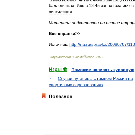
баллончиках
.
Уже
в
13
.
45
запах
газа
исчез
вентиляция
.
Материал
подготовлен
на
основе
инфор
Все
справки
>>
Источник:
http:
//
ria
.
ru
/
spravka
/
20080707
/
11
Энциклопедия
ньюсмейкеров
.
2012
.
Игры ⚽
Поможем написать курсовую
Случаи путаницы с гимном России на
спортивных соревнованиях
Полезное