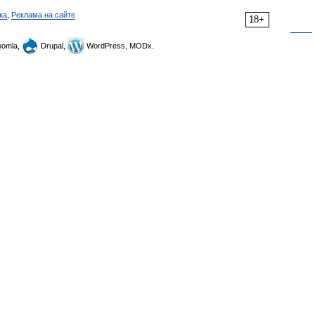
ка
,
Реклама на сайте
18+
omla,
Drupal,
WordPress, MODx.