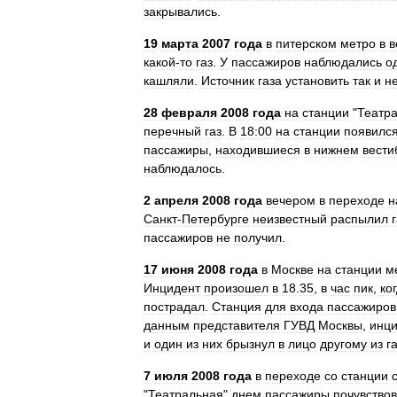
закрывались
.
19
марта
2007
года
в
питерском
метро
в
в
какой
-
то
газ
.
У
пассажиров
наблюдались
о
кашляли
.
Источник
газа
установить
так
и
н
28
февраля
2008
года
на
станции
"
Театр
перечный
газ
.
В
18:00
на
станции
появилс
пассажиры
,
находившиеся
в
нижнем
вест
наблюдалось
.
2
апреля
2008
года
вечером
в
переходе
н
Санкт‑Петербурге
неизвестный
распылил
пассажиров
не
получил
.
17
июня
2008
года
в
Москве
на
станции
м
Инцидент
произошел
в
18
.
35
,
в
час
пик
,
ко
пострадал
.
Станция
для
входа
пассажиров
данным
представителя
ГУВД
Москвы
,
инци
и
один
из
них
брызнул
в
лицо
другому
из
г
7
июля
2008
года
в
переходе
со
станции
"
Театральная
"
днем
пассажиры
почувство