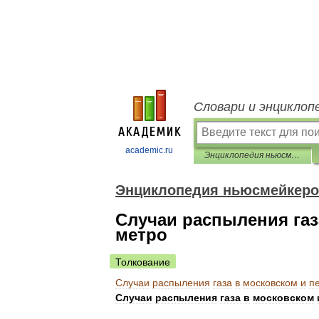
Словари и энциклоп
academic.ru
Энциклопедия ньюсмейкеров
Энциклопедия ньюсмейкер
Случаи распыления газ
метро
Толкование
Случаи
распыления
газа
в
московском
и
п
Случаи
распыления
газа
в
московском