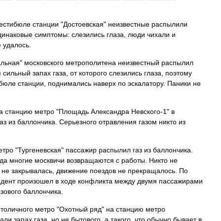
естибюле
станции
"
Достоевская
"
неизвестные
распылили
динаковые
симптомы:
слезились
глаза
,
люди
чихали
и
е
удалось
.
альная
"
московского
метрополитена
неизвестный
распылил
я
сильный
запах
газа
,
от
которого
слезились
глаза
,
поэтому
ибюле
станции
,
поднимались
наверх
по
эскалатору
.
Паники
не
а
станцию
метро
"
Площадь
Александра
Невского‑1
"
в
газ
из
баллончика
.
Серьезного
отравления
газом
никто
из
етро
"
Тургеневская
"
пассажир
распылил
газ
из
баллончика
.
гда
многие
москвичи
возвращаются
с
работы
.
Никто
не
не
закрывалась
,
движение
поездов
не
прекращалось
.
По
дент
произошел
в
ходе
конфликта
между
двумя
пассажирами
азового
баллончика
.
столичного
метро
"
Охотный
ряд
"
на
станцию
метро
вали
запах
газа
,
но
не
бытового
,
а
такого
,
что
обычно
бывает
в